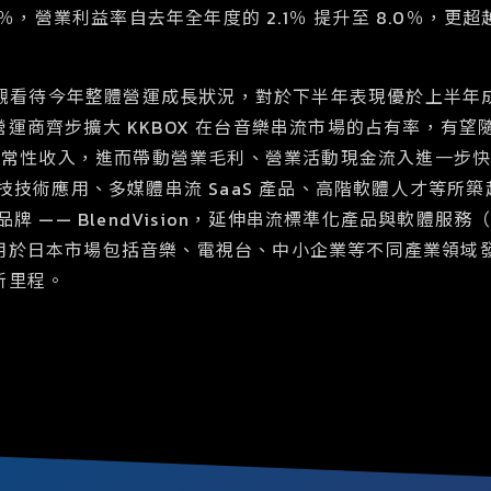
％，營業利益率自去年全年度的 2.1％ 提升至 8.0％，更超越 2
技樂觀看待今年整體營運成長狀況，對於下半年表現優於上半
商齊步擴大 KKBOX 在台音樂串流市場的占有率，有望隨著
度經常性收入，進而帶動營業毛利、營業活動現金流入進一步
科技技術應用、多媒體串流 SaaS 產品、高階軟體人才等所
之品牌
——
BlendVision，延伸串流標準化產品與軟體服
用於日本市場包括音樂、電視台、中小企業等不同產業領域
新里程。