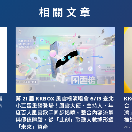
相關文章
場
第 21 屆 KKBOX 風雲榜演唱會 6/13 臺北
KK
串
小巨蛋重磅登場！風雲大使、主持人、年
合！
度百大風雲歌手同步揭曉。整合內容流量
濟
與價值體驗，從「此刻」聆聽大數據形塑
推進
「未來」資產
2025