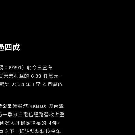
超過四成
票代碼：6950）於今日宣布
度營業利益的 6.33 仟萬元，
 2024 年 1 至 4 月營收
串流服務 KKBOX 與台灣
年第一季來自電信通路營收占整
階研發人才穩定增長的同時，
嚴格控管之下，挹注科科科技今年