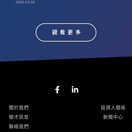
2026.03.26
觀看更多
F
L
a
i
c
n
e
k
關於我們
投資人關係
b
e
徵才訊息
新聞中心
o
d
聯絡我們
o
i