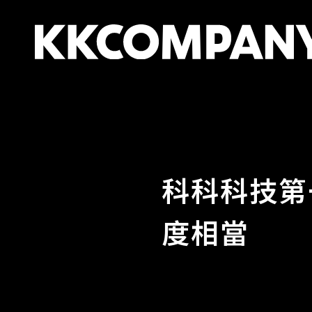
跳
至
主
要
內
容
科科科技第
度相當