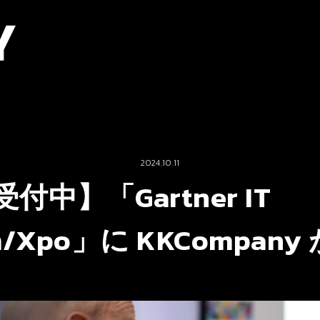
2024.10.11
中】「Gartner IT
m/Xpo」に KKCompan