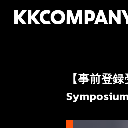
内
容
を
ス
キ
ッ
プ
【事前登録受付
Symposiu