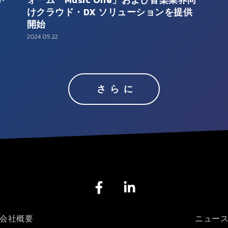
けクラウド・DX ソリューションを提供
開始
2024.05.22
さらに
F
L
a
i
c
n
e
k
会社概要
ニュー