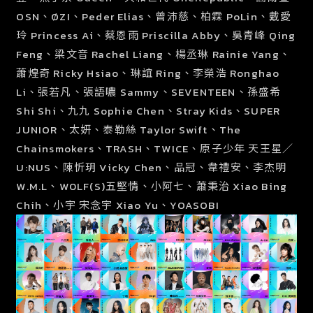
OSN、ØZI、Peder Elias、曾沛慈、柏霖 PoLin、戴愛
玲
Princess Ai
、蔡恩雨
Priscilla Abby
、吳青峰
Qing
Feng
、梁文音
Rachel Liang
、楊丞琳
Rainie Yang
、
蕭煌奇
Ricky Hsiao
、琳誼 Ring、李榮浩
Ronghao
Li
、張若凡、張語噥 Sammy、SEVENTEEN、孫盛希
Shi Shi、九九 Sophie Chen、Stray Kids、SUPER
JUNIOR、太妍、
泰勒絲
Taylor Swift、The
Chainsmokers、TRASH、TWICE、原子少年 天王星／
U:NUS、陳忻玥 Vicky Chen、品冠、韋禮安、李杰明
W.M.L、W0LF(S)五堅情、小阿七、蕭秉治
Xiao Bing
Chih
、小宇 宋念宇
Xiao Yu
、YOASOBI