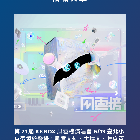
域
第 21 屆 KKBOX 風雲榜演唱會 6/13 臺北小
K
多
巨蛋重磅登場！風雲大使、主持人、年度百
合