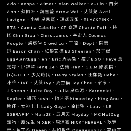
Ado、aespa、Aimer、Alan Walker、A-Lin、白安
Ann、蔡佩軒、魏嘉瑩 Arrow Wei、艾薇兒 Avril
Lavigne、小樂 吳思賢、理想混蛋、BLACKPINK、
BTS、Camila Cabello、CP 查理 Charlie Puth、持
修
Chih Siou
、Chris James、宇宙人
Cosmos
People
、盧廣仲
Crowd Lu
、丁噹、Dept、陳奕
迅
Eason Chan
、紅髮艾德 Ed Sheeran、茄子蛋
EggPlantEgg
、en、Eric 周興哲、瘦子E.SO、Faye 詹
雯婷、邱鋒澤
Feng Ze
、法蘭 Fran、G.E.M.鄧紫棋、
(G)I-DLE、少女時代、Harry Styles、田馥甄 Hebe、
陳華、IVE、艾薇 Ivy、周杰倫
Jay Chou
、家家、
J.Sheon、Juice Boy、Julia 吳卓源、Karencici、
Kep1er、凱西 keshi、陳芳語 kimberley、King Gnu、
熊仔、女神卡卡 Lady Gaga、徐佳瑩、Lauv、LE
SSERAFIM、Marz23、五月天 Mayday、MC HotDog
熱狗、麋先生 MIXER、周湯豪 NICKTHEREAL、玖壹
壹、魚丁糸 Oaeen、共和世代 OneRepublic、高爾宣