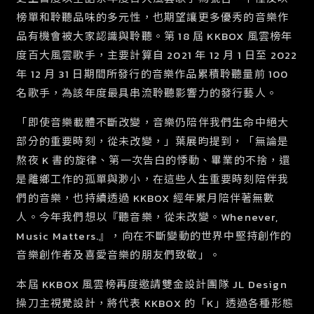
榜單和聆聽品味的多元性，也期望讓更多優秀的音樂作
品有機會被大家認識與聆聽。第 18 屆 KKBOX 風雲榜年
度百大風雲歌手，主要計算自 2021 年 12 月 1 日至 2022
年 12 月 31 日期間所發行的音樂作品累積聆聽量前 100
名歌手
，為該年度最具串流聆聽影響力的發行藝人。
「即使音樂載體不斷改變，音樂仍陪伴我們生命中絕大
部分的重要時刻，從未改變，」葉展昀提到，「無論是
熬夜 K 書的旋律、第一次告白的悸動、畢業的不捨，還
是離鄉工作的孤單與渺小，在這些人生重要時刻陪伴我
們的音樂，也持續透過 KKBOX 經年累月陪伴著無數
人。今年我們想以『聽音樂，從未改變。Whenever,
Music Matters.』，向在不斷變動的世界中堅持創作的
音樂創作者及喜愛音樂的朋友們致敬」。
本屆 KKBOX 風雲榜再度邀請雙金設計團隊 JL Design
操刀主視覺設計，將代表 KKBOX 的「K」透過各種形態