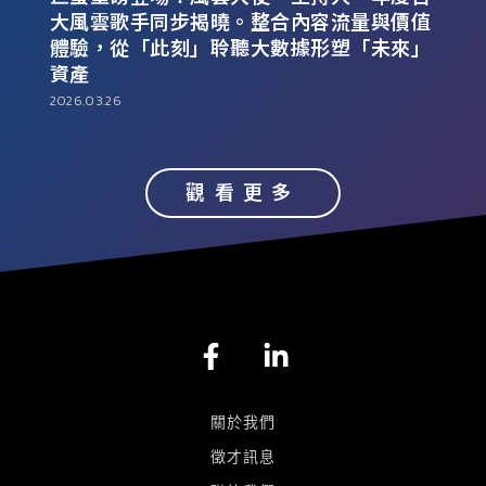
大風雲歌手同步揭曉。整合內容流量與價值
體驗，從「此刻」聆聽大數據形塑「未來」
進
資產
20
2026.03.26
觀看更多
F
L
a
i
c
n
e
k
關於我們
b
e
徵才訊息
o
d