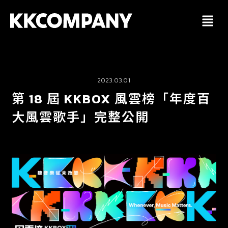
跳
至
主
要
內
容
2023.03.01
第 18 屆 KKBOX 風雲榜「年度百
大風雲歌手」完整公開