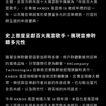
主題，並首次將年度十大風雲歌手擴展為「年度百大風
雲歌手」，在象徵 KKBOX 風雲榜 18 歲成年禮的這一
年，以百種音樂故事形塑豐富多元的音樂樣貌，打造別
開生面的年度慶典。
史上首度呈獻百大風雲歌手，展現音樂聆
聽多元性
隨著音樂聆聽管道更加即時多樣，用戶聆聽數據所反映
的風格品味、分眾趨勢也更為顯著。KKCompany
Technologies 音樂串流業務群總經理葉展昀表示，
KKBOX 風雲榜根據年度串流聆聽數據，忠實呈現廣大聽
眾、樂迷與音樂創作者共創的年度成果，也勾勒出當代
全民共感，以及跨世代、跨區域的共同語言。
今年 KKBOX 風雲榜邁入第 18 個年頭，本屆也是風雲榜
史上首度以全語系年度百大風雲歌手為號召，不僅反映