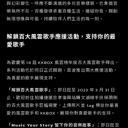
與幻彩變化，呼應不斷演進的多元音樂樣貌，也象徵音
樂無所不在，百種旋律承載百種生活、連結你我，開創
無限想像與可能，持續陪伴人們生活的每一刻。
解鎖百大風雲歌手應援活動，支持你的最
愛歌手
為歡慶第 18 屆 KKBOX 風雲榜年度百大風雲歌手釋出，
系列活動也於同日正式開跑，首波推出兩大應援活動，
為喜愛的歌手展現支持。
「解鎖百大風雲歌手」：
即日起至 2023 年 3 月 31 日
止，歡迎前往拍攝捷
運忠孝復興站轉文湖線手扶梯兩側
的
百大風雲歌手巨幅視覺
，上傳照片
並 tag 標註你最喜
愛的風雲歌手和 KKBOX，展現你對喜愛歌手的支持。
「Music Your Story 留下你的音樂故事」：
即日起至