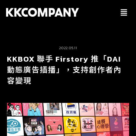
跳
至
主
要
內
容
2022.05.11
KKBOX 聯手 Firstory 推「DAI
動態廣告插播」，支持創作者內
容變現