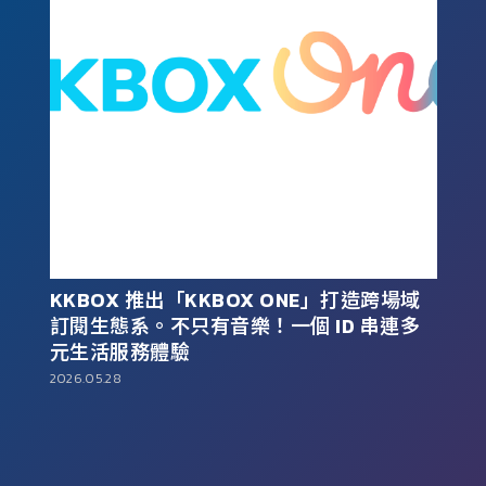
ONE」打造跨場域
第 21 屆 KKBOX 風雲榜演唱會 6/
個 ID 串連多
巨蛋重磅登場！風雲大使、主持人
大風雲歌手同步揭曉。整合內容流
體驗，從「此刻」聆聽大數據形塑
資產
2026.03.26