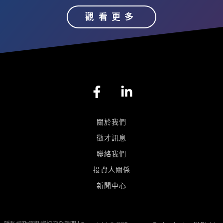
觀看更多
F
L
a
i
c
n
e
k
關於我們
b
e
徵才訊息
o
d
聯絡我們
o
i
k
n
投資人關係
-
-
新聞中心
f
i
n